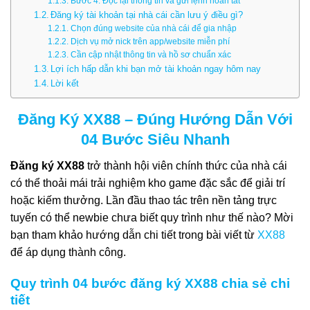
Bước 4: Đọc lại thông tin và gửi lệnh hoàn tất
Đăng ký tài khoản tại nhà cái cần lưu ý điều gì?
Chọn đúng website của nhà cái để gia nhập
Dịch vụ mở nick trên app/website miễn phí
Cần cập nhật thông tin và hồ sơ chuẩn xác
Lợi ích hấp dẫn khi bạn mở tài khoản ngay hôm nay
Lời kết
Đăng Ký XX88 – Đúng Hướng Dẫn Với
04 Bước Siêu Nhanh
Đăng ký XX88
trở thành hội viên chính thức của nhà cái
có thể thoải mái trải nghiệm kho game đặc sắc để giải trí
hoặc kiếm thưởng. Lần đầu thao tác trên nền tảng trực
tuyến có thể newbie chưa biết quy trình như thế nào? Mời
bạn tham khảo hướng dẫn chi tiết trong bài viết từ
XX88
để áp dụng thành công.
Quy trình 04 bước đăng ký XX88 chia sẻ chi
tiết